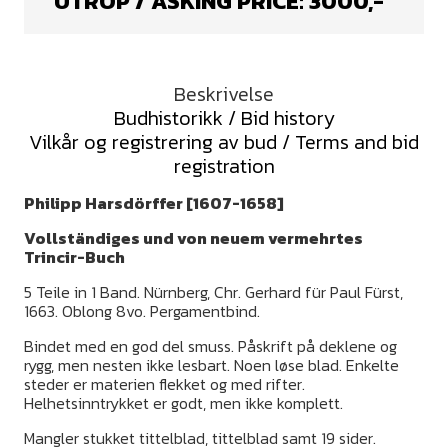
UTROP / ASKING PRICE:
3000
,-
Beskrivelse
Budhistorikk / Bid history
Vilkår og registrering av bud / Terms and bid
registration
Philipp Harsdörffer [1607-1658]
Vollständiges und von neuem vermehrtes
Trincir-Buch
5 Teile in 1 Band. Nürnberg, Chr. Gerhard für Paul Fürst,
1663. Oblong 8vo. Pergamentbind.
Bindet med en god del smuss. Påskrift på deklene og
rygg, men nesten ikke lesbart. Noen løse blad. Enkelte
steder er materien flekket og med rifter.
Helhetsinntrykket er godt, men ikke komplett.
Mangler stukket tittelblad, tittelblad samt 19 sider.