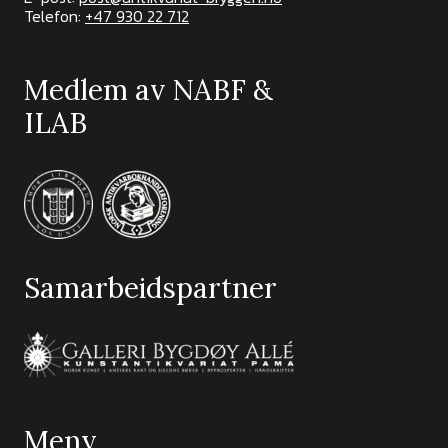
Telefon:
+47 930 22 712
Medlem av NABF &
ILAB
Samarbeidspartner
Meny