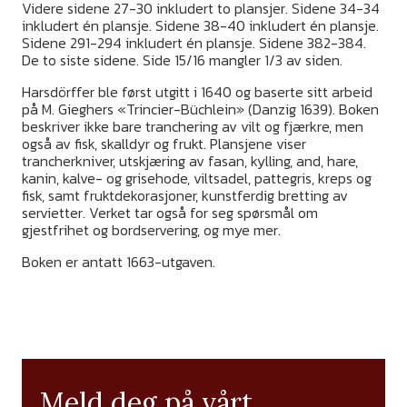
Videre sidene 27-30 inkludert to plansjer. Sidene 34-34
inkludert én plansje. Sidene 38-40 inkludert én plansje.
Sidene 291-294 inkludert én plansje. Sidene 382-384.
De to siste sidene. Side 15/16 mangler 1/3 av siden.
Harsdörffer ble først utgitt i 1640 og baserte sitt arbeid
på M. Gieghers «Trincier-Büchlein» (Danzig 1639). Boken
beskriver ikke bare tranchering av vilt og fjærkre, men
også av fisk, skalldyr og frukt. Plansjene viser
trancherkniver, utskjæring av fasan, kylling, and, hare,
kanin, kalve- og grisehode, viltsadel, pattegris, kreps og
fisk, samt fruktdekorasjoner, kunstferdig bretting av
servietter. Verket tar også for seg spørsmål om
gjestfrihet og bordservering, og mye mer.
Boken er antatt 1663-utgaven.
Meld deg på vårt