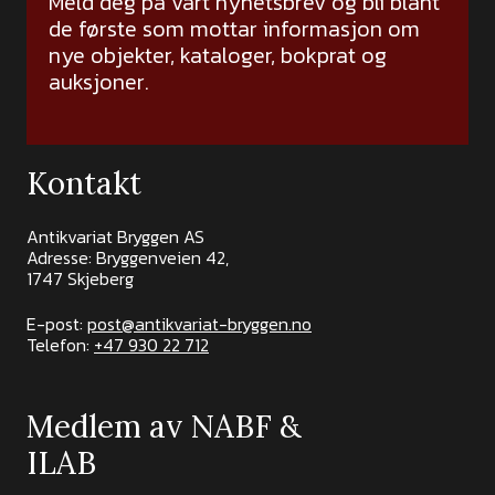
Meld deg på vårt nyhetsbrev og bli blant
de første som mottar informasjon om
nye objekter, kataloger, bokprat og
auksjoner.
Kontakt
Antikvariat Bryggen AS
Adresse: Bryggenveien 42,
1747 Skjeberg
E-post:
post@antikvariat-bryggen.no
Telefon:
+47 930 22 712
Medlem av NABF &
ILAB