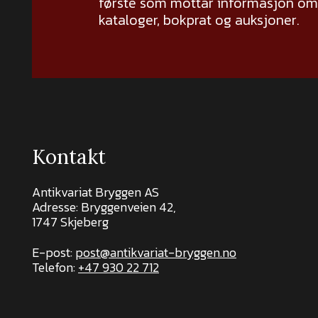
første som mottar informasjon om 
kataloger, bokprat og auksjoner.
Kontakt
Antikvariat Bryggen AS
Adresse: Bryggenveien 42,
1747 Skjeberg
E-post:
post@antikvariat-bryggen.no
Telefon:
+47 930 22 712