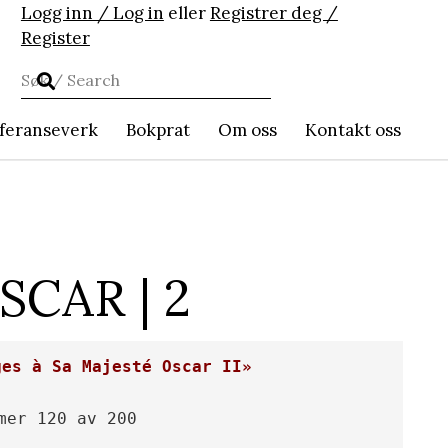
Logg inn / Log in
eller
Registrer deg /
Register
feranseverk
Bokprat
Om oss
Kontakt oss
SCAR | 2
ges à Sa Majesté Oscar II»
mer 120 av 200
