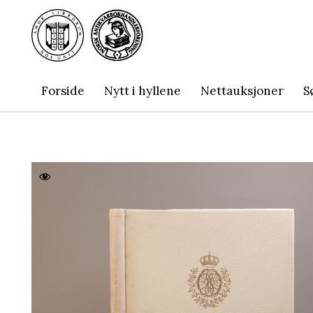
Forside
Nytt i hyllene
Nettauksjoner
S