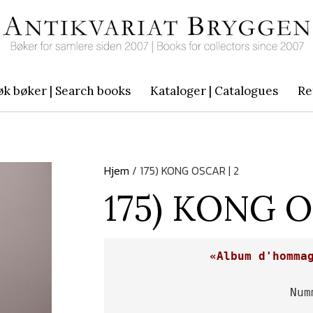
øk bøker | Search books
Kataloger | Catalogues
Re
Hjem
/ 175) KONG OSCAR | 2
175) KONG O
«Album d'homma
Num