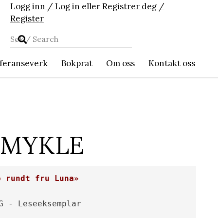
Logg inn / Log in
eller
Registrer deg /
Register
feranseverk
Bokprat
Om oss
Kontakt oss
 MYKLE
o rundt fru Luna»
G - Leseeksemplar
