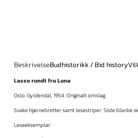
Beskrivelse
Budhistorikk / Bid history
Vil
Lasso rundt fru Luna
Oslo: Gyldendal, 1954. Originalt omslag.
Svake hjørnebretter samt lesestriper. Siste blanke sid
Leseeksemplar.