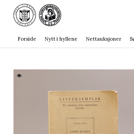
Forside
Nytt i hyllene
Nettauksjoner
S