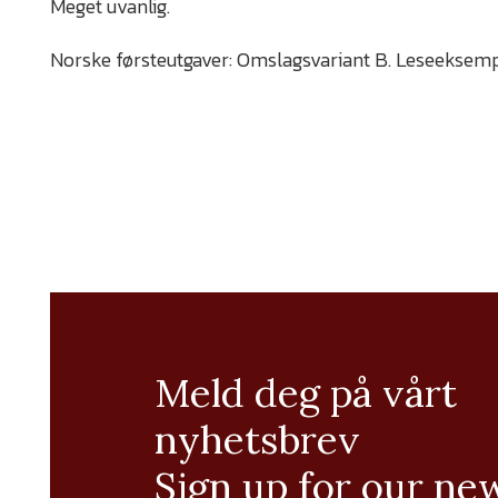
Meget uvanlig.
Norske førsteutgaver: Omslagsvariant B. Leseeksemp
Meld deg på vårt
nyhetsbrev
Sign up for our ne