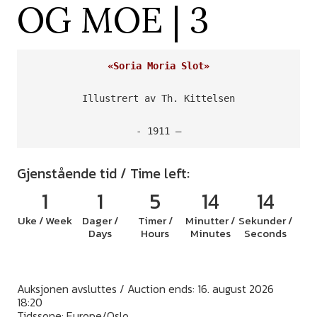
OG MOE | 3
«Soria Moria Slot»
Illustrert av Th. Kittelsen

- 1911 –
Gjenstående tid / Time left:
1
1
5
14
13
Uke / Week
Dager /
Timer /
Minutter /
Sekunder /
Days
Hours
Minutes
Seconds
Auksjonen avsluttes / Auction ends: 16. august 2026
18:20
Tidssone: Europe/Oslo