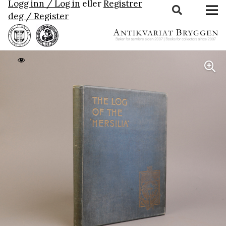
Logg inn / Log in
eller
Registrer
deg / Register