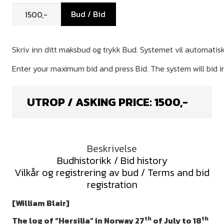
Bud / Bid
UTROP / ASKING PRICE:
1500
,-
Beskrivelse
Budhistorikk / Bid history
Vilkår og registrering av bud / Terms and bid
registration
[William Blair]
th
th
The log of “Hersilia” in Norway 27
of July to 18