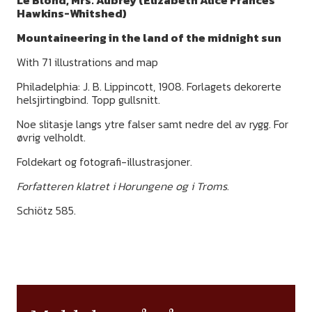
Le Blond, Mrs. Aubrey (Elizabeth Alice Frances
Hawkins-Whitshed)
Mountaineering in the land of the midnight sun
With 71 illustrations and map
Philadelphia: J. B. Lippincott, 1908. Forlagets dekorerte
helsjirtingbind. Topp gullsnitt.
Noe slitasje langs ytre falser samt nedre del av rygg. For
øvrig velholdt.
Foldekart og fotografi-illustrasjoner.
Forfatteren klatret i Horungene og i Troms
.
Schiötz 585.