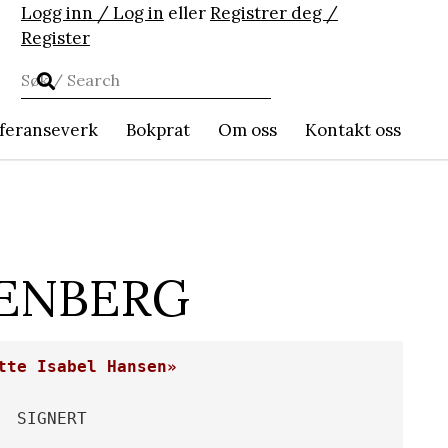
Logg inn / Log in
eller
Registrer deg /
Register
feranseverk
Bokprat
Om oss
Kontakt oss
RENBERG
tte Isabel Hansen»
SIGNERT
