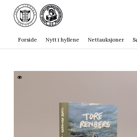
Forside
Nytt i hyllene
Nettauksjoner
S