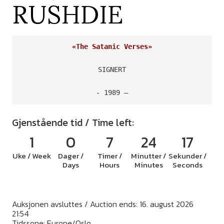
RUSHDIE
«The Satanic Verses»
SIGNERT

- 1989 –
Gjenstående tid / Time left:
1
0
7
24
17
Uke / Week
Dager /
Timer /
Minutter /
Sekunder /
Days
Hours
Minutes
Seconds
Auksjonen avsluttes / Auction ends: 16. august 2026
21:54
Tidssone: Europe/Oslo