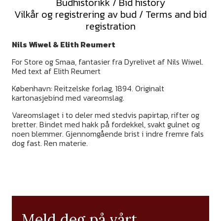
Budhistorikk / Bid history
Vilkår og registrering av bud / Terms and bid
registration
Nils Wiwel &
Elith Reumert
For Store og Smaa, fantasier fra Dyrelivet af Nils Wiwel.
Med text af Elith Reumert
København: Reitzelske forlag, 1894. Originalt
kartonasjebind med vareomslag.
Vareomslaget i to deler med stedvis papirtap, rifter og
bretter. Bindet med hakk på fordekkel, svakt gulnet og
noen blemmer. Gjennomgående brist i indre fremre fals
dog fast. Ren materie.
Meld deg på vårt