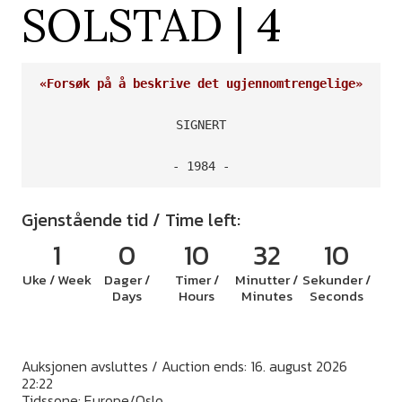
SOLSTAD | 4
«Forsøk på å beskrive det ugjennomtrengelige»
SIGNERT

- 1984 -
Gjenstående tid / Time left:
1
0
10
32
9
Uke / Week
Dager /
Timer /
Minutter /
Sekunder /
Days
Hours
Minutes
Seconds
Auksjonen avsluttes / Auction ends: 16. august 2026
22:22
Tidssone: Europe/Oslo