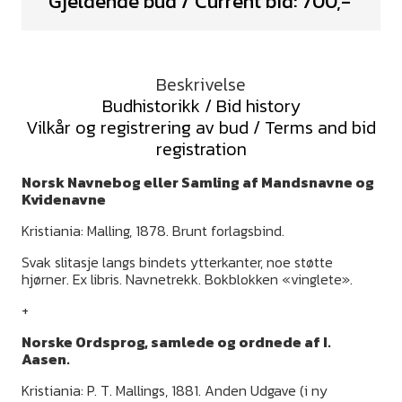
Gjeldende bud / Current bid:
700
,-
Beskrivelse
Budhistorikk / Bid history
Vilkår og registrering av bud / Terms and bid
registration
Norsk Navnebog eller Samling af Mandsnavne og
Kvidenavne
Kristiania: Malling, 1878. Brunt forlagsbind.
Svak slitasje langs bindets ytterkanter, noe støtte
hjørner. Ex libris. Navnetrekk. Bokblokken «vinglete».
+
Norske Ordsprog, samlede og ordnede af I.
Aasen.
Kristiania: P. T. Mallings, 1881. Anden Udgave (i ny