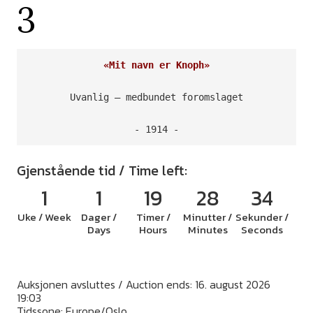
3
«Mit navn er Knoph»
Uvanlig – medbundet foromslaget

- 1914 -
Gjenstående tid / Time left:
1
1
19
28
33
Uke / Week
Dager /
Timer /
Minutter /
Sekunder /
Days
Hours
Minutes
Seconds
Auksjonen avsluttes / Auction ends: 16. august 2026
19:03
Tidssone: Europe/Oslo