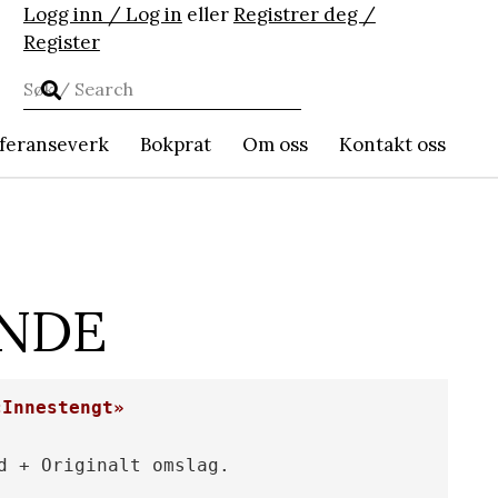
Logg inn / Log in
eller
Registrer deg /
Register
feranseverk
Bokprat
Om oss
Kontakt oss
ANDE
«Innestengt»
d + Originalt omslag.
