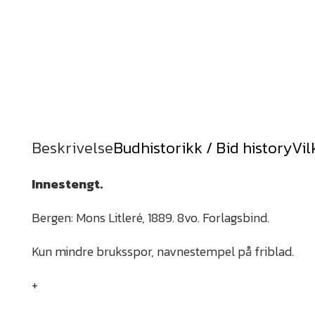
Beskrivelse
Budhistorikk / Bid history
Vil
Innestengt.
Bergen: Mons Litleré, 1889. 8vo. Forlagsbind.
Kun mindre bruksspor, navnestempel på friblad.
+