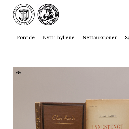
Forside
Nytt i hyllene
Nettauksjoner
S