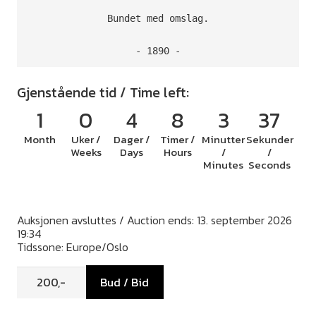
Bundet med omslag.

- 1890 -
Gjenstående tid / Time left:
1
0
4
8
3
36
Month
Uker /
Dager /
Timer /
Minutter
Sekunder
Weeks
Days
Hours
/
/
Minutes
Seconds
Auksjonen avsluttes / Auction ends: 13. september 2026
19:34
Tidssone: Europe/Oslo
Bud / Bid